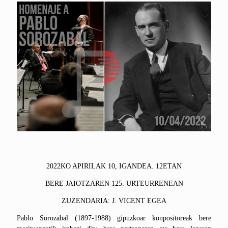
2022KO APIRILAK 10, IGANDEA. 12ETAN
BERE JAIOTZAREN 125. URTEURRENEAN
ZUZENDARIA: J. VICENT EGEA
Pablo Sorozabal (1897-1988) gipuzkoar konpositoreak bere