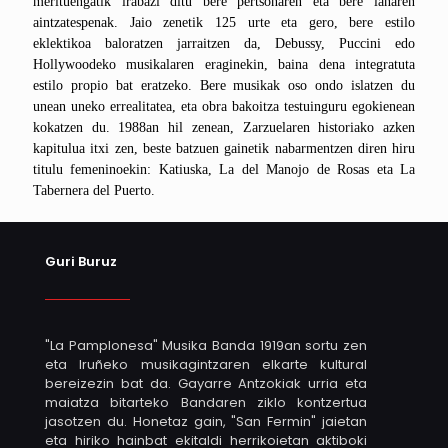
merituengatik irabazi ditu bere pertsonaren eta bere lanaren
aintzatespenak. Jaio zenetik 125 urte eta gero, bere estilo
eklektikoa baloratzen jarraitzen da, Debussy, Puccini edo
Hollywoodeko musikalaren eraginekin, baina dena integratuta
estilo propio bat eratzeko. Bere musikak oso ondo islatzen du
unean uneko errealitatea, eta obra bakoitza testuinguru egokienean
kokatzen du. 1988an hil zenean, Zarzuelaren historiako azken
kapitulua itxi zen, beste batzuen gainetik nabarmentzen diren hiru
titulu femeninoekin: Katiuska, La del Manojo de Rosas eta La
Tabernera del Puerto.
Guri Buruz
"La Pamplonesa" Musika Banda 1919an sortu zen
eta Iruñeko musikagintzaren elkarte kultural
bereizezin bat da. Gayarre Antzokiak urria eta
maiatza bitarteko Bandaren ziklo kontzertua
jasotzen du. Honetaz gain, "San Fermin" jaietan
eta hiriko hainbat ekitaldi herrikoietan aktiboki