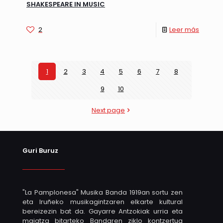
SHAKESPEARE IN MUSIC
2
Leer más
1
2
3
4
5
6
7
8
9
10
Next page
Guri Buruz
"La Pamplonesa" Musika Banda 1919an sortu zen
eta Iruñeko musikagintzaren elkarte kultural
bereizezin bat da. Gayarre Antzokiak urria eta
maiatza bitarteko Bandaren ziklo kontzertua