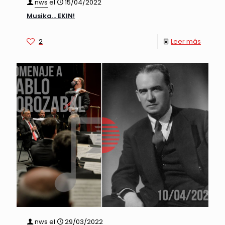
nws
el
15/04/2022
Musika… EKIN!
2
Leer más
nws
el
29/03/2022