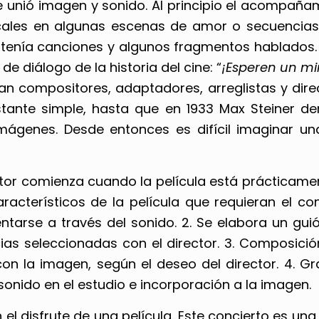
cine unió imagen y sonido. Al principio el acompaña
ales en algunas escenas de amor o secuencias si
ontenía canciones y algunos fragmentos hablados. 
e diálogo de la historia del cine: “
¡Esperen un mi
n compositores, adaptadores, arreglistas y direc
tante simple, hasta que en 1933 Max Steiner de
 imágenes. Desde entonces es difícil imaginar u
r comienza cuando la película está prácticamente
aracterísticos de la película que requieran el 
arse a través del sonido. 2. Se elabora un guió
as seleccionadas con el director. 3. Composici
on la imagen, según el deseo del director. 4. Gr
 sonido en el estudio e incorporación a la imagen.
 el disfrute de una película. Este concierto es 