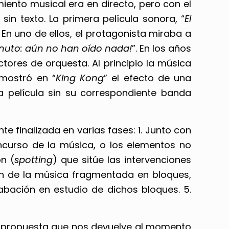
miento musical era en directo, pero con el
n texto. La primera película sonora, “
El
En uno de ellos, el protagonista miraba a
nuto: aún no han oído nada!
”. En los años
tores de orquesta. Al principio la música
mostró en “
King Kong
” el efecto de una
na película sin su correspondiente banda
 finalizada en varias fases: 1. Junto con
concurso de la música, o los elementos no
n (
spotting
) que sitúe las intervenciones
ón de la música fragmentada en bloques,
abación en estudio de dichos bloques. 5.
una propuesta que nos devuelve al momento