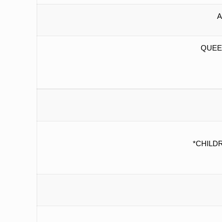
A
QUEE
*CHILD