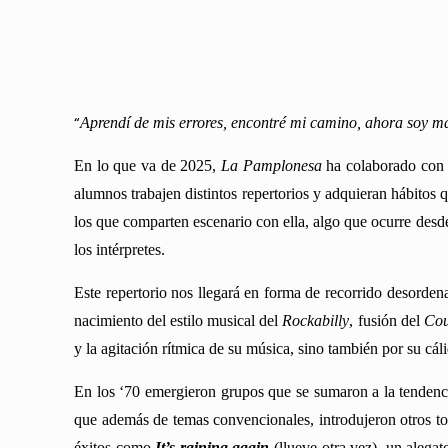
“
Aprendí de mis errores, encontré mi camino, ahora soy má
En lo que va de 2025,
La Pamplonesa
ha colaborado con e
alumnos trabajen distintos repertorios y adquieran hábitos
los que comparten escenario con ella, algo que ocurre desde 
los intérpretes.
Este repertorio nos llegará en forma de recorrido desorden
nacimiento del estilo musical del
Rockabilly
, fusión del
Cou
y la agitación rítmica de su música, sino también por su cál
En los ‘70 emergieron grupos que se sumaron a la tendenc
que además de temas convencionales, introdujeron otros 
éxitos como
It’s raining again
(llueve otra vez), un alegat