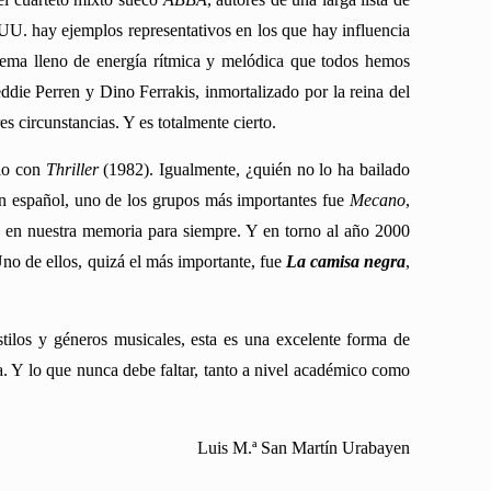
UU. hay ejemplos representativos en los que hay influencia
ema lleno de energía rítmica y melódica que todos hemos
ddie Perren y Dino Ferrakis, inmortalizado por la reina del
 circunstancias. Y es totalmente cierto.
rio con
Thriller
(1982).
Igualmente
, ¿quién no lo ha bailado
n español, uno de los grupos más importantes fue
Mecano
,
 en nuestra memoria para siempre. Y e
n torno al año 2000
Uno de ellos, quizá el más importante, fue
La camisa negra
,
tilos y géneros musicales, esta es una excelente forma de
a. Y lo que nunca debe faltar, tanto a nivel académico como
Luis M.ª San Martín Urabayen