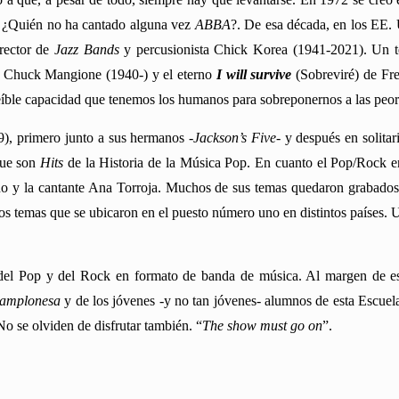
e. ¿Quién no ha cantado alguna vez
ABBA
?. De esa década, en los EE. 
irector de
Jazz Bands
y percusionista Chick Korea (1941-2021). Un t
 Chuck Mangione (1940-) y el eterno
I will survive
(Sobreviré) de Fre
íble capacidad que tenemos los humanos para sobreponernos a las peores
9), primero junto a sus hermanos
-
Jackson’s Five-
y después en solita
que son
Hits
de la Historia de la Música Pop. En cuanto el Pop/Rock e
 y la cantante Ana Torroja. Muchos de sus temas quedaron grabados
ios temas que se ubicaron en el puesto número uno en distintos países. 
a del Pop y del Rock en formato de banda de música. A
l margen de es
amplonesa
y de los jóvenes -y no tan jóvenes- alumnos de esta Escuel
 No se olviden de disfrutar también. “
The show must go on
”.