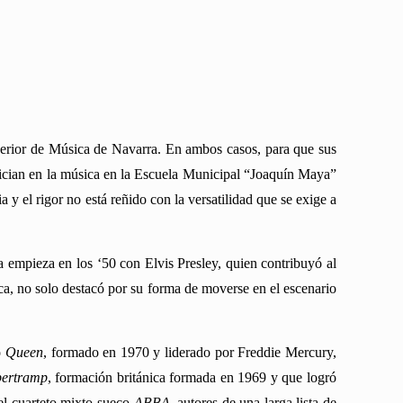
perior de Música de Navarra. En ambos casos, para que sus
inician en la música en la Escuela Municipal “Joaquín Maya”
 y el rigor no está reñido con la versatilidad que se exige a
a empieza en los ‘50 con Elvis Presley, quien contribuyó al
ica, no solo destacó por su forma de moverse en el escenario
o
Queen
, formado en 1970 y liderado por Freddie Mercury,
ertramp
, formación británica formada en 1969 y que logró
el cuarteto mixto sueco
ABBA
, autores de una larga lista de