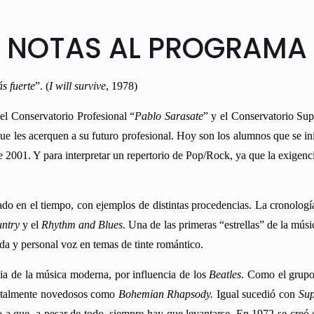
NOTAS AL PROGRAMA
s fuerte
”.
(
I will survive
, 1978)
l Conservatorio Profesional “
Pablo Sarasate
” y el Conservatorio Su
 que les acerquen a su futuro profesional. Hoy son los alumnos que se 
2001. Y para interpretar un repertorio de Pop/Rock, ya que la exigencia
ado en el tiempo, con ejemplos de distintas procedencias. La cronologí
ntry
y el
Rhythm and Blues
. Una de las primeras “estrellas” de la mús
ida y personal voz en temas de tinte romántico.
ia de la música moderna, por influencia de los
Beatles
. Como el grup
totalmente novedosos como
Bohemian Rhapsody.
Igual sucedió con
Sup
o a que, a pesar de todo, siempre hay que levantarse
. En 1972 se creó 