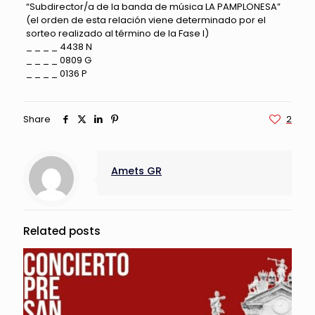
“Subdirector/a de la banda de música LA PAMPLONESA”
(el orden de esta relación viene determinado por el
sorteo realizado al término de la Fase I)
_ _ _ _ 4438 N
_ _ _ _ 0809 G
_ _ _ _ 0136 P
Share
2
Amets GR
Related posts